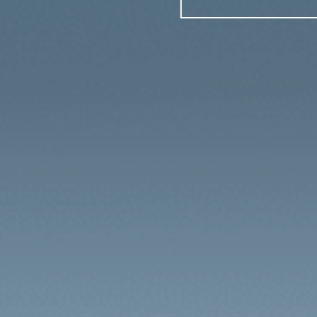
À part
BY
À part