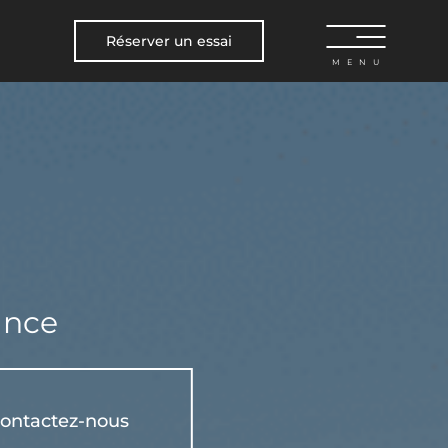
Réserver un essai
MENU
BYD ATTO 3
?
À partir de 339 900 DH
ance
BYD SEALION 7
ontactez-nous