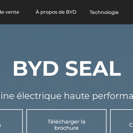
de vente
À propos de BYD
Technologie
BYD HAN
BYD SEAL
Qu'est-ce qu'un NEV 
BYD SEAL
ir de 659 900 DH
À partir de 469 900 DH
line électrique haute perform
BYD TANG
BYD SEAGULL
Télécharger la
n
C
EN SAVOIR PLUS
brochure