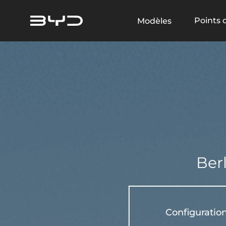
Points 
Modèles
TYPE DE VÉHICULE
Technologie Super DM
Électrique
Hybride rechargeable
À part
Ber
Configuratio
EN SAVOIR PLUS