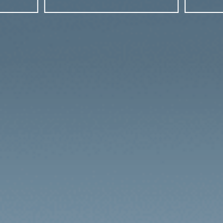
ir de 709 000 DH
À partir de 199 900 DH
D ATTO 3 EVO
ir de 355 900 DH